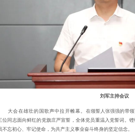
刘军主持会议
大会在雄壮的国歌声中拉开帷幕。
在领誓人张强强的带领
三位同志面向鲜红的党旗庄严宣誓，全体党员重温入党誓词。铿
员不忘初心、牢记使命，为共产主义事业奋斗终身的坚定信念。