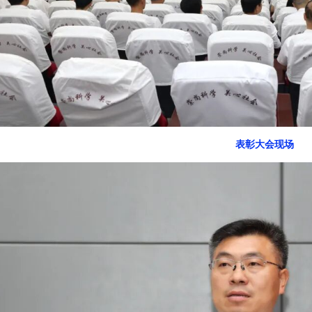
表彰大会现场