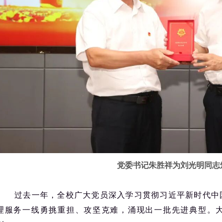
党委书记朱胜祥为刘光明同志
过去一年，全校广大党员深入学习贯彻习近平新时代中
理服务一线勇挑重担、攻坚克难，涌现出一批先进典型。