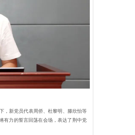
下，新党员代表周侨、杜黎明、滕欣怡等
锵有力的誓言回荡在会场，表达了荆中党