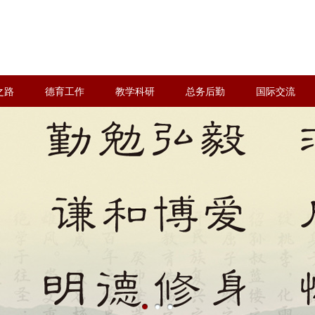
之路
德育工作
教学科研
总务后勤
国际交流