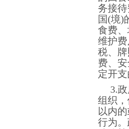
务
接待
国
(
境
)
食
费
、
维护费
税、牌
费
、安
定开支
3.
政
组织
，
以内的
行
为
。