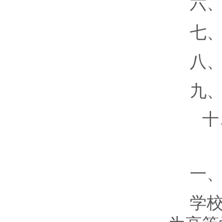
六
七
八
九
十
一
学