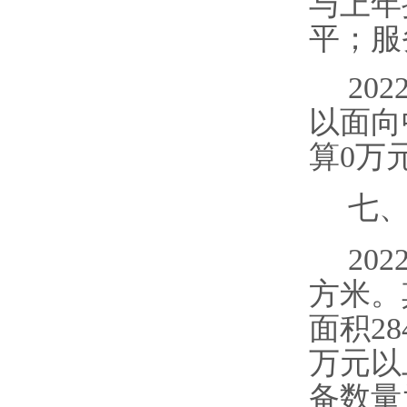
与上年
平
；服
202
以
面向
算
0
万
七
202
方米。
面积
28
万元以
备
数量