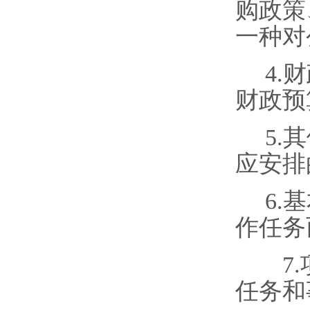
购
政策
一种
对
4.
财
财
政
预
5.
其
应
安排
6.
基
作任
务
7.
任
务
和