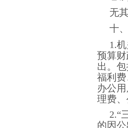
无
十
1.
机
预
算
财
出。包
福利
费
办
公用
理
费
、
2.
“
的因公