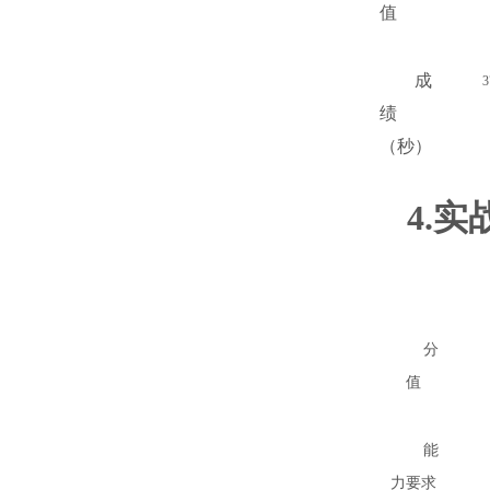
值
成
3
绩
（秒）
4.实
分
值
能
力要求