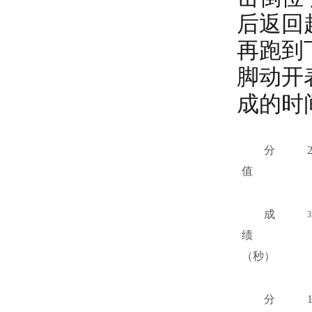
后返回
再跑到
脚动开
成的时
分
值
成
3
绩
（秒）
分