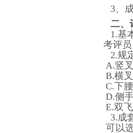
3、
二、
1.基
考评员
2.规
A.
竖
B.
横
C.
下
D.
侧
E.双
3.成
可以