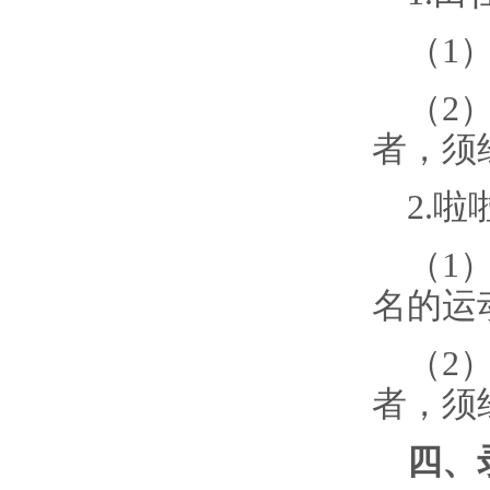
（
1
（
2
者，须
2.
啦
（
1
名的运
（
2
者，须
四、