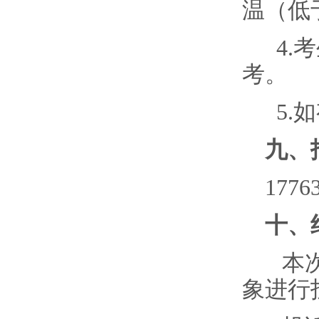
温（低
4.
考
考。
5.
如
九、
1776
十、
本
象进行