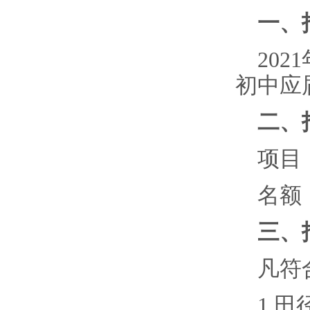
一、
202
1
初中
应
二、
项目
名额
三、
凡符
1.
田