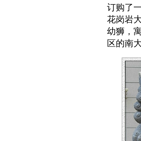
订购了一
花岗岩
幼狮，
区的南