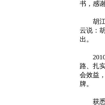
书，感
胡江华
云说：
出。
201
路、扎
会效益
牌。
获悉母