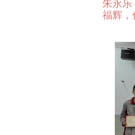
朱永乐
福辉，