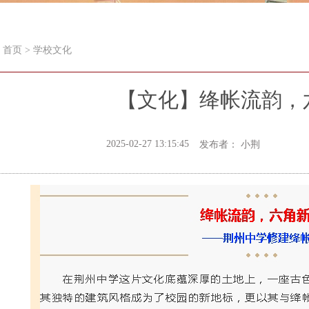
首页
>
学校文化
【文化】绛帐流韵，
2025-02-27 13:15:45
发布者： 小荆