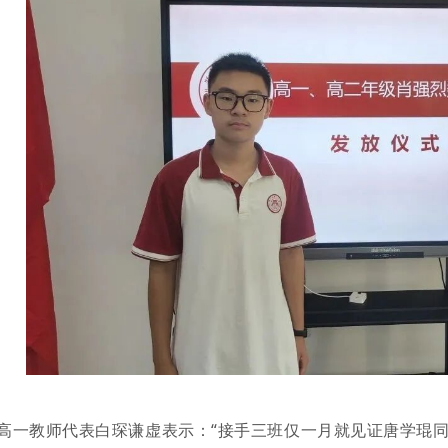
高一教师代表白琛谦虚表示：“接手三班仅一月就见证唐学琨