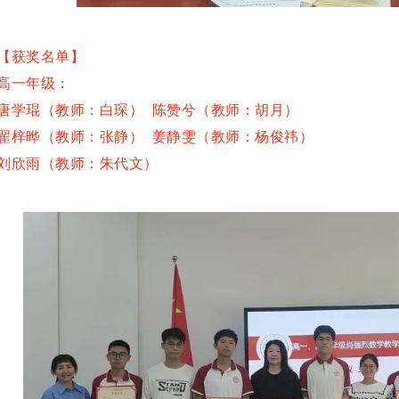
【获奖名单】
高一年级：
唐学琨（教师：白琛） 陈赞兮（教师：胡月）
翟梓晔（教师：张静） 姜静雯（教师：杨俊祎）
刘欣雨（教师：朱代文）